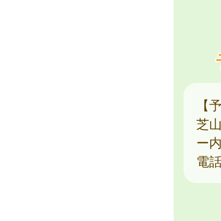
【
芝
ー
電