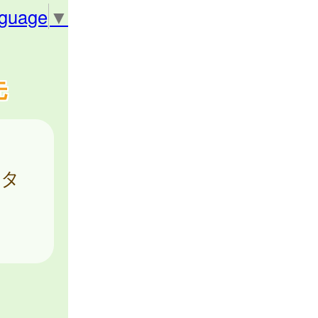
nguage
▼
先
ンタ